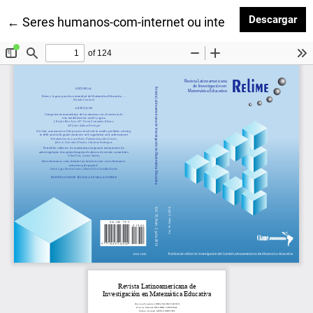
Des
Descargar
Volver a los detalles del artículo
←
Seres humanos-com-internet ou internet-com-seres