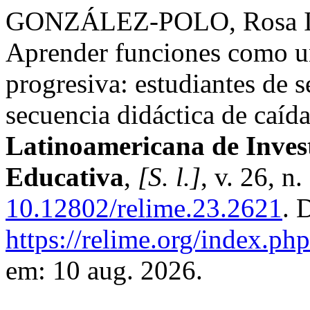
GONZÁLEZ-POLO, Rosa I
Aprender funciones como u
progresiva: estudiantes de 
secuencia didáctica de caída
Latinoamericana de Inves
Educativa
,
[S. l.]
, v. 26, n
10.12802/relime.23.2621
. 
https://relime.org/index.php
em: 10 aug. 2026.