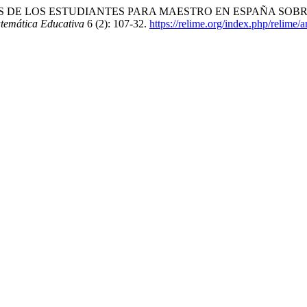
NCEPCIONES DE LOS ESTUDIANTES PARA MAESTRO EN ESPAÑA 
temática Educativa
6 (2): 107-32.
https://relime.org/index.php/relime/a