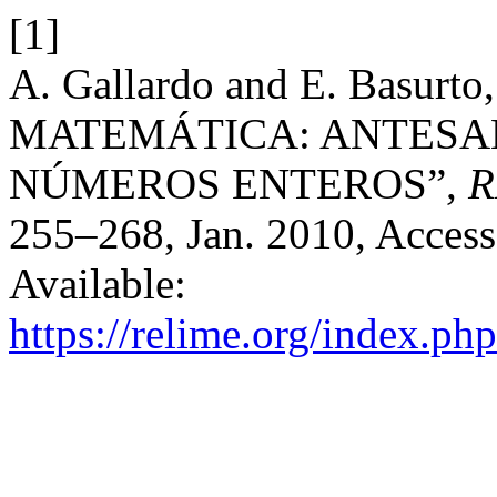
[1]
A. Gallardo and E. Basu
MATEMÁTICA: ANTESAL
NÚMEROS ENTEROS”,
R
255–268, Jan. 2010, Access
Available:
https://relime.org/index.php