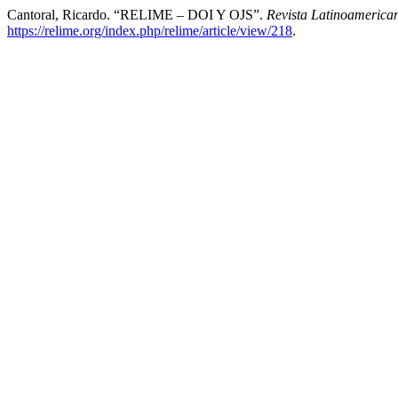
Cantoral, Ricardo. “RELIME – DOI Y OJS”.
Revista Latinoamerica
https://relime.org/index.php/relime/article/view/218
.