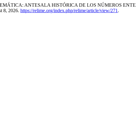
DAD MATEMÁTICA: ANTESALA HISTÓRICA DE LOS NÚMEROS ENT
st 8, 2026.
https://relime.org/index.php/relime/article/view/271
.