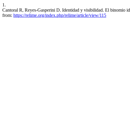
1.
Cantoral R, Reyes-Gasperini D. Identidad y visibilidad. El binomio i
from:
https://relime.org/index.php/relime/article/view/115