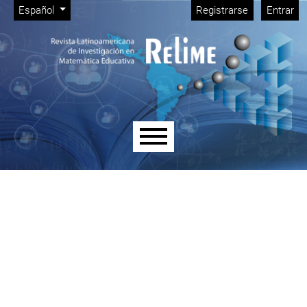
Menú de administración
Ir al menú de navegación principal
Ir al contenido principal
Ir al pie de página del sitio
Cambiar el idioma. El idioma actual es:
Español
Registrarse
Entrar
Menú principal