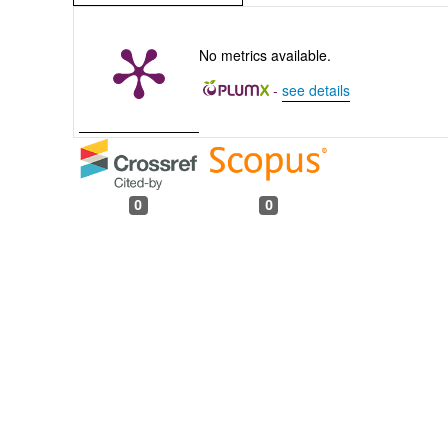
No metrics available.
-
see details
0
0