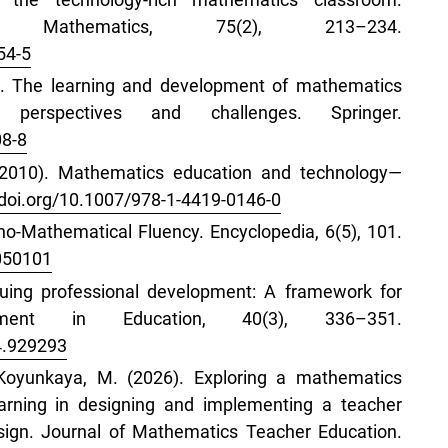
 Mathematics, 75(2), 213–234.
54-5
1). The learning and development of mathematics
l perspectives and challenges. Springer.
08-8
. (2010). Mathematics education and technology—
/doi.org/10.1007/978-1-4419-0146-0
hno-Mathematical Fluency. Encyclopedia, 6(5), 101.
6050101
nuing professional development: A framework for
opment in Education, 40(3), 336–351.
4.929293
t Koyunkaya, M. (2026). Exploring a mathematics
arning in designing and implementing a teacher
esign. Journal of Mathematics Teacher Education.