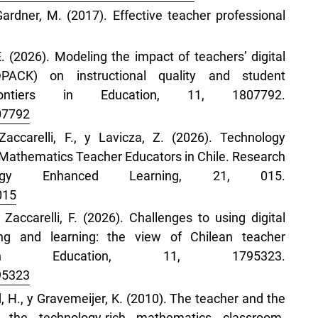
ardner, M. (2017). Effective teacher professional
 E. (2026). Modeling the impact of teachers’ digital
PACK) on instructional quality and student
rontiers in Education, 11, 1807792.
07792
accarelli, F., y Lavicza, Z. (2026). Technology
of Mathematics Teacher Educators in Chile. Research
ogy Enhanced Learning, 21, 015.
015
accarelli, F. (2026). Challenges to using digital
ng and learning: the view of Chilean teacher
 in Education, 11, 1795323.
95323
d, H., y Gravemeijer, K. (2010). The teacher and the
in the technology-rich mathematics classroom.