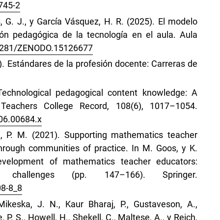
745-2
 G. J., y García Vásquez, H. R. (2025). El modelo
n pedagógica de la tecnología en el aula. Aula
0.5281/ZENODO.15126677
). Estándares de la profesión docente: Carreras de
 Technological pedagogical content knowledge: A
Teachers College Record, 108(6), 1017–1054.
006.00684.x
ni, P. M. (2021). Supporting mathematics teacher
rough communities of practice. In M. Goos, y K.
evelopment of mathematics teacher educators:
nd challenges (pp. 147–166). Springer.
08-8_8
Mikeska, J. N., Kaur Bharaj, P., Gustaveson, A.,
 P. S., Howell, H., Shekell, C., Maltese, A., y Reich,