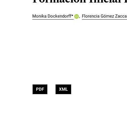
▸
Monika Dockendorff
Florencia Gómez Zaccar
PDF
XML