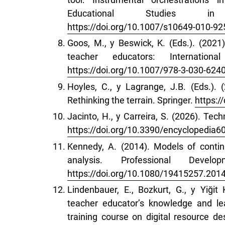
Educational Studies in
https://doi.org/10.1007/s10649-010-92
Goos, M., y Beswick, K. (Eds.). (202
teacher educators: Internationa
https://doi.org/10.1007/978-3-030-624
Hoyles, C., y Lagrange, J.B. (Eds.)
Rethinking the terrain. Springer.
https:/
Jacinto, H., y Carreira, S. (2026). Tec
https://doi.org/10.3390/encyclopedia
Kennedy, A. (2014). Models of conti
analysis. Professional Devel
https://doi.org/10.1080/19415257.201
Lindenbauer, E., Bozkurt, G., y Yiği
teacher educator’s knowledge and le
training course on digital resource d