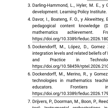
Darling-Hammond, L., Hyler, M. E., y G
development. Learning Policy Institute.
Davor, I., Boateng, F. O., y Akweittey,
pedagogical content knowledge (D
mathematics achievement. F
https://doi.org/10.3389/feduc.2026.18
Dockendorff, M., López, D., Gomez Z
integration levels and related beliefs 
and Practice in Technol
https://doi.org/10.58459/rptel.2026.21
Dockendorff, M., Merino, R., y Gomez Z
technologies in mathematics teachi
educators. Frontiers
https://doi.org/10.3389/feduc.2026.17
Drijvers, P., Doorman, M., Boon, P., Ree
tool: Instrumental orchestrations 