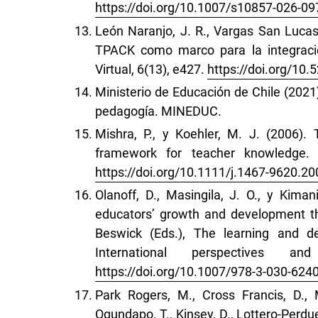
https://doi.org/10.1007/s10857-026-09
León Naranjo, J. R., Vargas San Lucas,
TPACK como marco para la integració
Virtual, 6(13), e427.
https://doi.org/1
Ministerio de Educación de Chile (2021
pedagogía. MINEDUC.
Mishra, P., y Koehler, M. J. (2006).
framework for teacher knowledge. 
https://doi.org/10.1111/j.1467-9620.2
Olanoff, D., Masingila, J. O., y Kima
educators’ growth and development th
Beswick (Eds.), The learning and d
International perspectives a
https://doi.org/10.1007/978-3-030-624
Park Rogers, M., Cross Francis, D., 
Ogundapo, T., Kinsey, D., Lottero-Perdue,