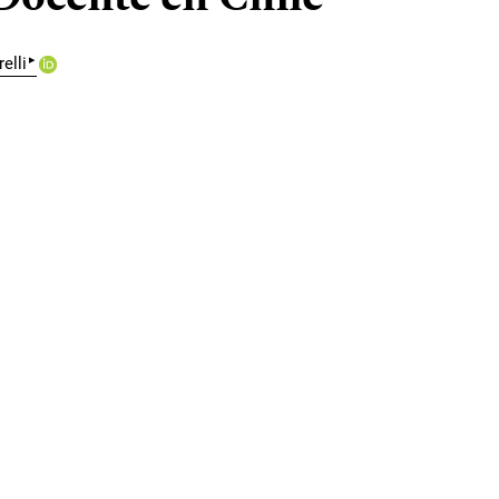
▸
elli