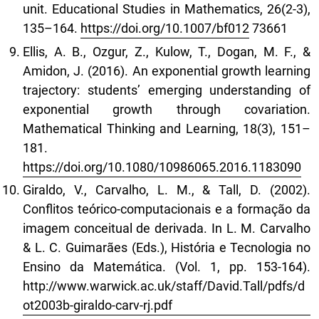
unit. Educational Studies in Mathematics, 26(2-3),
135–164.
https://doi.org/10.1007/bf012
73661
Ellis, A. B., Ozgur, Z., Kulow, T., Dogan, M. F., &
Amidon, J. (2016). An exponential growth learning
trajectory: students’ emerging understanding of
exponential growth through covariation.
Mathematical Thinking and Learning, 18(3), 151–
181.
https://doi.org/10.1080/10986065.2016.1183090
Giraldo, V., Carvalho, L. M., & Tall, D. (2002).
Conflitos teórico-computacionais e a formação da
imagem conceitual de derivada. In L. M. Carvalho
& L. C. Guimarães (Eds.), História e Tecnologia no
Ensino da Matemática. (Vol. 1, pp. 153-164).
http://www.warwick.ac.uk/staff/David.Tall/pdfs/d
ot2003b-giraldo-carv-rj.pdf