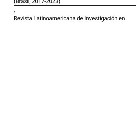
(Brasil, 2017-2023)
,
Revista Latinoamericana de Investigación en
Matemática Educativa: Vol. 28 (2025):
Publicación continua
Antonio Saorin Villa, Germán Torregrosa-Gironés,
Humberto Quesada Vilella,
Razonamiento configural y organización
discursiva en procesos de prueba en contexto
geométrico
,
Revista Latinoamericana de Investigación en
Matemática Educativa: Vol. 22 Núm. 2 (2019):
Julio
Verónica Molfino, Cristina Ochoviet,
Enseñanza de la matemática para la justicia