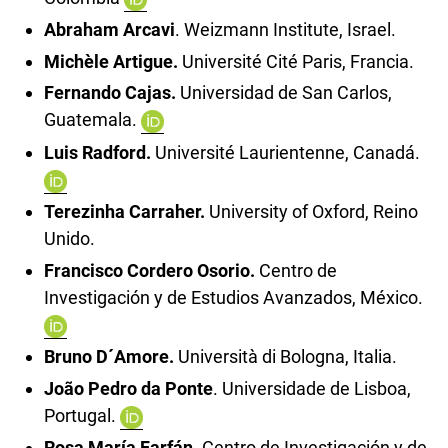
Abraham Arcavi
. Weizmann Institute, Israel.
Michèle Artigue
.
Université Cité Paris, Francia.
Fernando Cajas
.
Universidad de San Carlos,
Guatemala.
Luis Radford
.
Université Laurientenne, Canadá.
Terezinha Carraher
.
University of Oxford, Reino
Unido.
Francisco Cordero
Osorio
.
Centro de
Investigación y de Estudios Avanzados, México.
Bruno D´Amore
.
Università di Bologna, Italia.
João Pedro da Ponte
. Universidade de Lisboa,
Portugal.
Rosa María Farfán.
Centro de Investigación y de