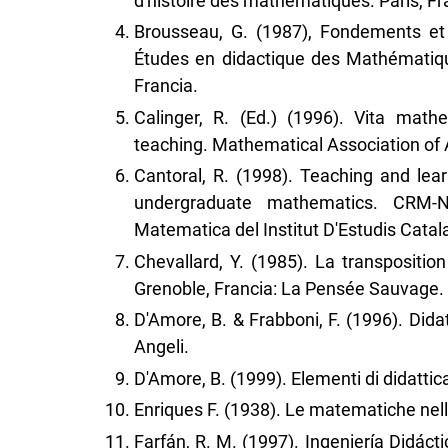
d'histoire des mathematiques. París, F
Brousseau, G. (1987), Fondements et
Études en didactique des Mathématiqu
Francia.
Calinger, R. (Ed.) (1996). Vita mathe
teaching. Mathematical Association of
Cantoral, R. (1998). Teaching and lea
undergraduate mathematics. CRM-N
Matematica del Institut D'Estudis Catal
Chevallard, Y. (1985). La transpositio
Grenoble, Francia: La Pensée Sauvage.
D'Amore, B. & Frabboni, F. (1996). Didatt
Angeli.
D'Amore, B. (1999). Elementi di didattica
Enriques F. (1938). Le matematiche nella s
Farfán, R. M. (1997). Ingeniería Didáct