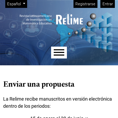
Menú de administración
Ir al menú de navegación principal
Ir al contenido principal
Ir al pie de página del sitio
Cambiar el idioma. El idioma actual es:
Español
Registrarse
Entrar
Menú principal
Enviar una propuesta
La Relime recibe manuscritos en versión electrónica
dentro de los periodos: