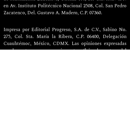
en Av. Instituto Politécnico Nacional 2508, Col. San Pedro
Zacatenco, Del. Gustavo A. Madero, C.P. 07360.
Impresa por Editorial Progreso, S.A. de C.V., Sabino No.
275, Col. Sta. María la Ribera, C.P. 06400, Delegación
Cuauhtémoc, México, CDMX. Las opiniones expresadas
por los autores no necesariamente reflejan la postura del
editor de la publicación.
Todos los artículos publicados en Relime están bajo la
Licencia Creative Commons
Reconocimiento-NoComercial (CC BY-NC 4.0)