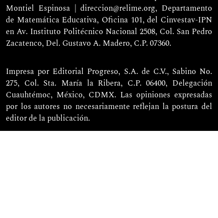
Montiel Espinosa | direccion@relime.org, Departamento
de Matemática Educativa, Oficina 101, del Cinvestav-IPN
en Av. Instituto Politécnico Nacional 2508, Col. San Pedro
Zacatenco, Del. Gustavo A. Madero, C.P. 07360.
Impresa por Editorial Progreso, S.A. de C.V., Sabino No.
275, Col. Sta. María la Ribera, C.P. 06400, Delegación
Cuauhtémoc, México, CDMX. Las opiniones expresadas
por los autores no necesariamente reflejan la postura del
editor de la publicación.
Todos los artículos publicados en Relime están bajo la
Licencia Creative Commons
Reconocimiento-NoComercial (CC BY-NC 4.0)