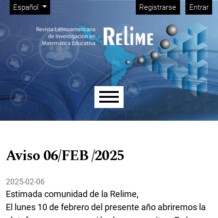
Menú de administración
Ir al menú de navegación principal
Ir al contenido principal
Ir al pie de página del sitio
Cambiar el idioma. El idioma actual es:
Español
Registrarse
Entrar
Menú principal
Aviso 06/FEB /2025
2025-02-06
Estimada comunidad de la Relime,
El lunes 10 de febrero del presente año abriremos la