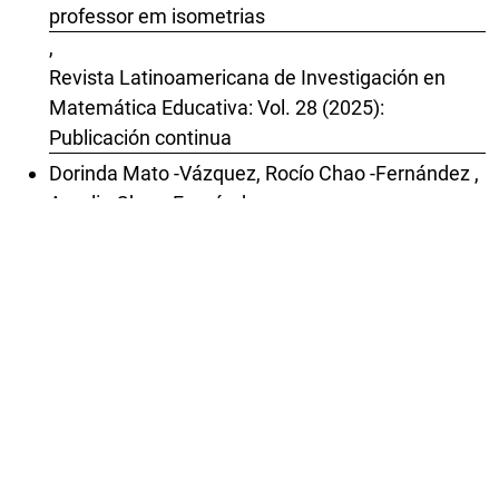
professor em isometrias
,
Revista Latinoamericana de Investigación en
Matemática Educativa: Vol. 28 (2025):
Publicación continua
Dorinda Mato -Vázquez, Rocío Chao -Fernández ,
Aurelio Chao -Fernández ,
Efectos de enseñar matemáticas a través de
actividades musicales
,
Revista Latinoamericana de Investigación en
Matemática Educativa: Vol. 22 Núm. 2 (2019):
Julio
Jason Ureña,
Manifestación del pensamiento algebraico de
estudiantes de primaria costarricenses: