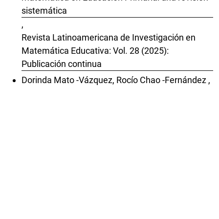
sistemática
,
Revista Latinoamericana de Investigación en
Matemática Educativa: Vol. 28 (2025):
Publicación continua
Dorinda Mato -Vázquez, Rocío Chao -Fernández ,
Aurelio Chao -Fernández ,
Efectos de enseñar matemáticas a través de
actividades musicales
,
Revista Latinoamericana de Investigación en
Matemática Educativa: Vol. 22 Núm. 2 (2019):
Julio
Monika Dockendorff, Florencia Gómez Zaccarelli,
Trayectorias de aprendizaje de Formadores de
Profesores de Matemática para integrar la