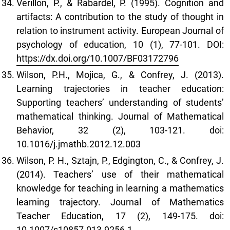
Verillon, P., & Rabardel, P. (1995). Cognition and
artifacts: A contribution to the study of thought in
relation to instrument activity. European Journal of
psychology of education, 10 (1), 77-101. DOI:
https://dx.doi.org/10.1007/BF03172796
Wilson, P.H., Mojica, G., & Confrey, J. (2013).
Learning trajectories in teacher education:
Supporting teachers’ understanding of students’
mathematical thinking. Journal of Mathematical
Behavior, 32 (2), 103-121. doi:
10.1016/j.jmathb.2012.12.003
Wilson, P. H., Sztajn, P., Edgington, C., & Confrey, J.
(2014). Teachers’ use of their mathematical
knowledge for teaching in learning a mathematics
learning trajectory. Journal of Mathematics
Teacher Education, 17 (2), 149-175. doi:
10.1007/s10857-013-9256-1