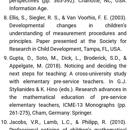
perspectives (pp. 363-392). Charlotte, NC, USA:
Information Age.
Ellis, S., Siegler, R. S., & Van Voorhis, F. E. (2003).
Developmental changes in children’s
understanding of measurement procedures and
principles. Paper presented at the Society for
Research in Child Development, Tampa, FL, USA.
Gupta, D., Soto, M., Dick, L., Broderick, S.D., &
Appelgate, M. (2018). Noticing and deciding the
next steps for teaching: A cross-university study
with elementary pre-service teachers. In G.J.
Stylianides & K. Hino (eds.). Research advances in
the mathematical education of pre-service
elementary teachers, ICME-13 Monographs (pp.
261-275), Cham, Germany: Springer.
Jacobs, V.R., Lamb, L.C., & Philipp, R. (2010).
Professional noticing of children’s mathematical