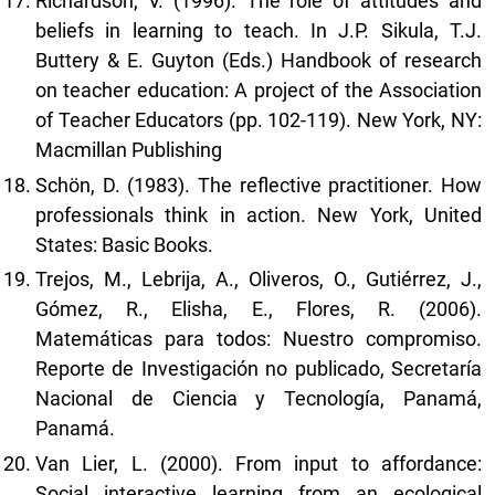
Richardson, V. (1996). The role of attitudes and
beliefs in learning to teach. In J.P. Sikula, T.J.
Buttery & E. Guyton (Eds.) Handbook of research
on teacher education: A project of the Association
of Teacher Educators (pp. 102-119). New York, NY:
Macmillan Publishing
Schön, D. (1983). The reflective practitioner. How
professionals think in action. New York, United
States: Basic Books.
Trejos, M., Lebrija, A., Oliveros, O., Gutiérrez, J.,
Gómez, R., Elisha, E., Flores, R. (2006).
Matemáticas para todos: Nuestro compromiso.
Reporte de Investigación no publicado, Secretaría
Nacional de Ciencia y Tecnología, Panamá,
Panamá.
Van Lier, L. (2000). From input to affordance:
Social interactive learning from an ecological