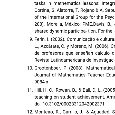
tasks in mathematics lessons: Integra
Cortina, S. Alatorre, T. Rojano & A. Se
of the International Group for the Psy
288). Morelia, México: PME.Davis, B.,
shared dynamic participa- tion. For the
Ferin, I. (2002). Comunicação e cultura
L., Azcárate, C. y Moreno, M. (2006). 
de profesores que enseñan cálculo di
Revista Latinoamericana de Investigaci
Grootenboer, P. (2008). Mathematical
Journal of Mathematics Teacher Educ
9084-x
Hill, H. C., Rowan, B., & Ball, D. L. (2
teaching on student achievement. Ame
doi: 10.3102/00028312042002371
Monteiro, R., Carrillo, J., & Aguaded, 