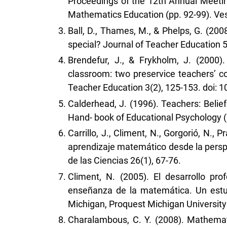
Proceedings of the 12th Annual Meeting
Mathematics Education (pp. 92-99). Ve
Ball, D., Thames, M., & Phelps, G. (20
special? Journal of Teacher Education
Brendefur, J., & Frykholm, J. (2000
classroom: two preservice teachers’ c
Teacher Education 3(2), 125-153. doi:
Calderhead, J. (1996). Teachers: Belief
Hand- book of Educational Psychology (
Carrillo, J., Climent, N., Gorgorió, N., 
aprendizaje matemático desde la perspe
de las Ciencias 26(1), 67-76.
Climent, N. (2005). El desarrollo pr
enseñanza de la matemática. Un estu
Michigan, Proquest Michigan Universit
Charalambous, C. Y. (2008). Mathemat