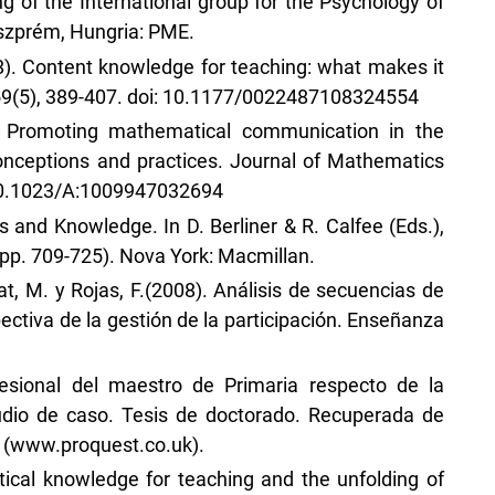
 of the International group for the Psychology of
szprém, Hungria: PME.
08). Content knowledge for teaching: what makes it
 59(5), 389-407. doi: 10.1177/0022487108324554
). Promoting mathematical communication in the
onceptions and practices. Journal of Mathematics
 10.1023/A:1009947032694
s and Knowledge. In D. Berliner & R. Calfee (Eds.),
pp. 709-725). Nova York: Macmillan.
Prat, M. y Rojas, F.(2008). Análisis de secuencias de
ctiva de la gestión de la participación. Enseñanza
ofesional del maestro de Primaria respecto de la
dio de caso. Tesis de doctorado. Recuperada de
y (www.proquest.co.uk).
ical knowledge for teaching and the unfolding of