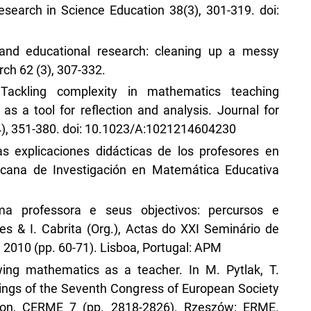
search in Science Education 38(3), 301-319. doi:
s and educational research: cleaning up a messy
ch 62 (3), 307-332.
 Tackling complexity in mathematics teaching
as a tool for reflection and analysis. Journal for
4), 351-380. doi: 10.1023/A:1021214604230
as explicaciones didácticas de los profesores en
ricana de Investigación en Matemática Educativa
ma professora e seus objectivos: percursos e
es & I. Cabrita (Org.), Actas do XXI Seminário de
010 (pp. 60-71). Lisboa, Portugal: APM
owing mathematics as a teacher. In M. Pytlak, T.
ings of the Seventh Congress of European Society
ion, CERME 7 (pp. 2818-2826). Rzeszów: ERME.