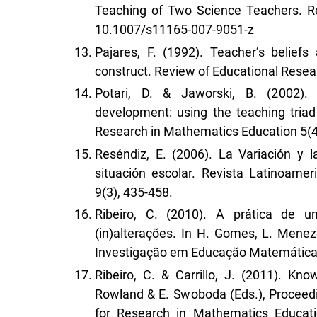
Teaching of Two Science Teachers. Re
10.1007/s11165-007-9051-z
Pajares, F. (1992). Teacher’s belief
construct. Review of Educational Resear
Potari, D. & Jaworski, B. (2002).
development: using the teaching triad 
Research in Mathematics Education 5(
Reséndiz, E. (2006). La Variación y l
situación escolar. Revista Latinoame
9(3), 435-458.
Ribeiro, C. (2010). A prática de u
(in)alterações. In H. Gomes, L. Menez
Investigação em Educação Matemática 2
Ribeiro, C. & Carrillo, J. (2011). Kn
Rowland & E. Swoboda (Eds.), Proceed
for Research in Mathematics Educat