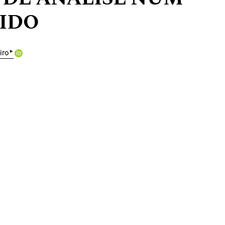
DIDO
▸
iro