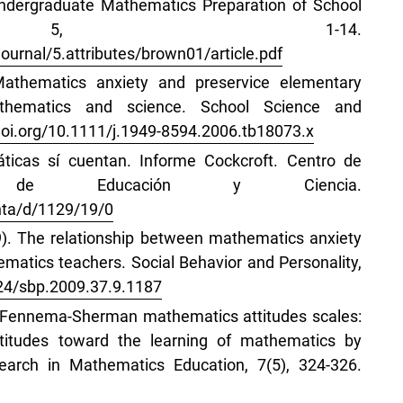
Undergraduate Mathematics Preparation of School
s, 5, 1-14.
urnal/5.attributes/brown01/article.pdf
Mathematics anxiety and preservice elementary
thematics and science. School Science and
/doi.org/10.1111/j.1949-8594.2006.tb18073.x
ticas sí cuentan. Informe Cockcroft. Centro de
erio de Educación y Ciencia.
nta/d/1129/19/0
009). The relationship between mathematics anxiety
ematics teachers. Social Behavior and Personality,
224/sbp.2009.37.9.1187
. Fennema-Sherman mathematics attitudes scales:
titudes toward the learning of mathematics by
arch in Mathematics Education, 7(5), 324-326.