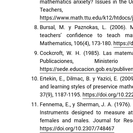
mathematics anxiety? Issues in the 
Teacher
https://www.math.ttu.edu/k12/htdocs/jo
Bursal, M. y Paznokas, L. (2006). 
teachers’ confidence to teach ma
Mathematics, 106(4), 173-180.
https:/
Cockcroft, W. H. (1985). Las matemá
Publicaciones, Minist
https://sede.educacion.gob.es/publive
Ertekin, E., Dilmac, B. y Yazici, E. (2
and learning styles of preservice math
37(9), 1187-1195.
https://doi.org/10.2
Fennema, E., y Sherman, J. A. (1976)
Instruments designed to measure at
females and males. Journal for Rese
https://doi.org/10.2307/748467