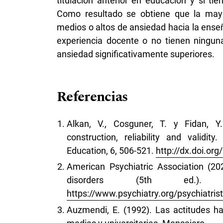
titulación anterior en educación y si t
Como resultado se obtiene que la mayo
medios o altos de ansiedad hacia la ens
experiencia docente o no tienen ninguna
ansiedad significativamente superiores.
Referencias
Alkan, V., Cosguner, T. y Fidan, Y
construction, reliability and validi
Education, 6, 506-521.
http://dx.doi.or
American Psychiatric Association (20
disorders (5th ed.). Am
https://www.psychiatry.org/psychiatris
Auzmendi, E. (1992). Las actitudes h