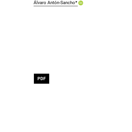
▸
Álvaro Antón-Sancho
PDF