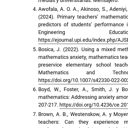
medias y universitarias. Mensajero.
Awofala, A. O. A., Akinoso, S., Adeniyi,
(2024). Primary teachers’ mathemati
predictors of students’ performance
Engineering Ed
https://ejournal.upi.edu/index.php/AJS
Bosica, J. (2022). Using a mixed met
mathematics anxiety, mathematics teac
preservice elementary school teach
Mathematics and Techn
https://doi.org/10.1007/s42330-022-00
Boyd, W., Foster, A., Smith, J. y B
mathematics: Addressing anxiety amongs
207-217.
https://doi.org/10.4236/ce.2
Brown, A. B., Westenskow, A. y Moyer
teachers: Can they experience ma