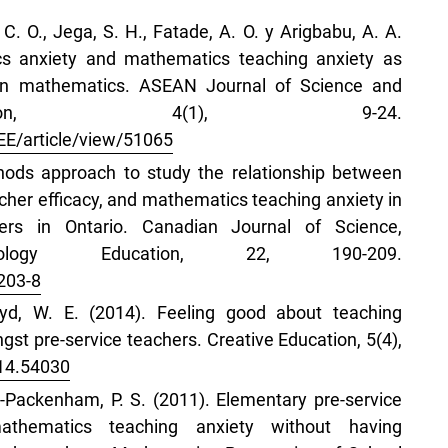
 C. O., Jega, S. H., Fatade, A. O. y Arigbabu, A. A.
cs anxiety and mathematics teaching anxiety as
 in mathematics. ASEAN Journal of Science and
ucation, 4(1), 9-24.
EE/article/view/51065
hods approach to study the relationship between
her efficacy, and mathematics teaching anxiety in
ers in Ontario. Canadian Journal of Science,
ology Education, 22, 190-209.
203-8
oyd, W. E. (2014). Feeling good about teaching
t pre-service teachers. Creative Education, 5(4),
014.54030
-Packenham, P. S. (2011). Elementary pre-service
thematics teaching anxiety without having