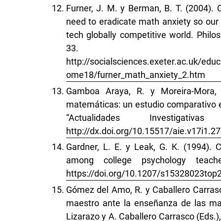
Furner, J. M. y Berman, B. T. (2004). 
need to eradicate math anxiety so our 
tech globally competitive world. Philo
33.
http://socialsciences.exeter.ac.uk/ed
ome18/furner_math_anxiety_2.htm
Gamboa Araya, R. y Moreira-Mora, T
matemáticas: un estudio comparativo en
“Actualidades Investigat
http://dx.doi.org/10.15517/aie.v17i1.2
Gardner, L. E. y Leak, G. K. (1994). C
among college psychology teache
https://doi.org/10.1207/s15328023top
Gómez del Amo, R. y Caballero Carrasc
maestro ante la enseñanza de las mat
Lizarazo y A. Caballero Carrasco (Eds.