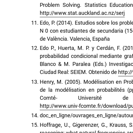
Problem Solving. Statistics Educatio
http://www.stat.auckland.ac.nz/serj
Edo, P. (2014). Estudios sobre los prob
N 0 con estudiantes de secundaria (15-
de València. Valencia, España
Edo P., Huerta, M. P. y Cerdán, F. (20
probabilidad condicional mediante gra
Blanco & M. Paralea (Eds.) Investig
Ciudad Real: SEIEM. Obtenido de
http:
Henry, M. (2005). Modélisation en Prob
de la modélisation en probabilités (p
Comté- Université d
http://www.univ-fcomte.fr/download/
doc_en_ligne/ouvrages_en_ligne/autour
Hoffrage, U., Gigerenzer, G., Krauss, S
reasoning: what natural frequencies are