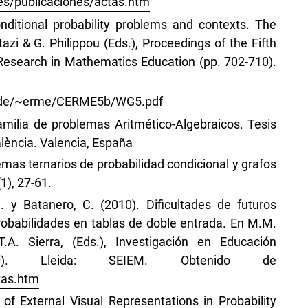
es/publicaciones/actas.htm
nditional probability problems and contexts. The
tazi & G. Philippou (Eds.), Proceedings of the Fifth
Research in Mathematics Education (pp. 702-710).
d.de/~erme/CERME5b/WG5.pdf
amilia de problemas Aritmético-Algebraicos. Tesis
alència. Valencia, España
lemas ternarios de probabilidad condicional y grafos
1), 27-61.
C. y Batanero, C. (2010). Dificultades de futuros
probabilidades en tablas de doble entrada. En M.M.
T.A. Sierra, (Eds.), Investigación en Educación
80). Lleida: SEIEM. Obtenido de
tas.htm
 of External Visual Representations in Probability