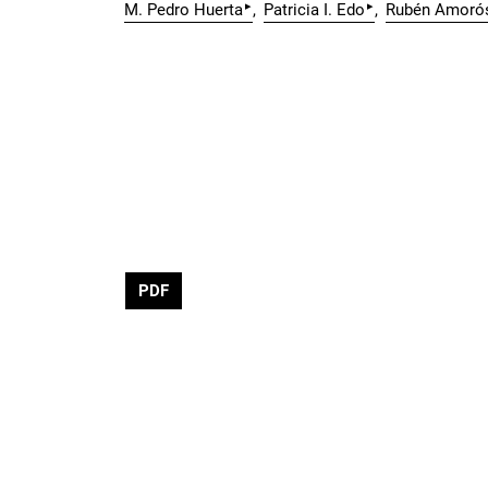
▸
▸
M. Pedro Huerta
Patricia I. Edo
Rubén Amoró
PDF