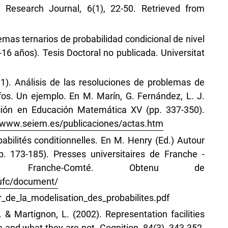
n Research Journal, 6(1), 22-50. Retrieved from
lemas ternarios de probabilidad condicional de nivel
16 años). Tesis Doctoral no publicada. Universitat
11). Análisis de las resoluciones de problemas de
fos. Un ejemplo. En M. Marín, G. Fernández, L. J.
ación en Educación Matemática XV (pp. 337-350).
//www.seiem.es/publicaciones/actas.htm
abilités conditionnelles. En M. Henry (Ed.) Autour
p. 173-185). Presses universitaires de Franche -
e Franche-Comté. Obtenu de
pufc/document/
_de_la_modelisation_des_probabilites.pdf
. & Martignon, L. (2002). Representation facilities
 and what they are not. Cognition, 84(3), 343-352.