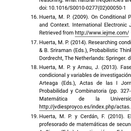
doi: 10.1016/S0010-0277(02)00050-1
Huerta, M. P. (2009). On Conditional 
and Context. International Electronic
Retrieved from
http://www.iejme.com/
Huerta, M. P. (2014). Researching condit
& B. Sriraman (Eds.), Probabilistic Thi
Dordrecht, The Netherlands: Springer. 
Huerta, M. P. y Arnau, J. (2013). Fas
condicional y variables de investigació
Arteaga (Eds.), Actas de las I Jorn
Probabilidad y Combinatoria (pp. 327
Matemática de la Univer
http://jvdiesproyco.es/index.php/actas
.
Huerta, M. P. y Cerdán, F. (2010). E
profesorado de matemáticas de secundar