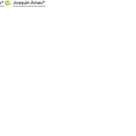
▸
▸
s
Joaquín Arnau