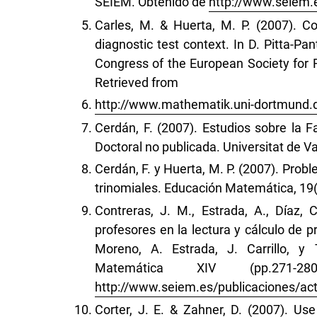
SEIEM. Obtenido de
http://www.seiem.
Carles, M. & Huerta, M. P. (2007). Co
diagnostic test context. In D. Pitta-Pan
Congress of the European Society for 
Retrieved from
http://www.mathematik.uni-dortmun
Cerdán, F. (2007). Estudios sobre la F
Doctoral no publicada. Universitat de V
Cerdán, F. y Huerta, M. P. (2007). Prob
trinomiales. Educación Matemática, 19(
Contreras, J. M., Estrada, A., Díaz, 
profesores en la lectura y cálculo de 
Moreno, A. Estrada, J. Carrillo, y 
Matemática XIV (pp.271-2
http://www.seiem.es/publicaciones/ac
Corter, J. E. & Zahner, D. (2007). Use