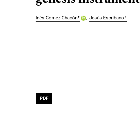
▸
▸
Inés Gómez-Chacón
Jesús Escribano
PDF