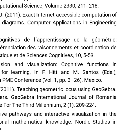
tational Science, Volume 2330, 211- 218.
 J. (2011): Exact Internet accessible computation of
d diagrams. Computer Applications in Engineering
ognitives de l´apprentissage de la géométrie:
férenciation des raisonnements et coordination de
ique et de Sciences Cognitives, 10, 5-53.
ision and visualization: Cognitive functions in
 for learning, In F. Hitt and M. Santos (Eds.),
 PME Conference (Vol. 1, pp. 3–26). Mexico.
 (2011). Teaching geometric locus using GeoGebra.
hers. GeoGebra International Journal of Romania
or The Third Millennium, 2 (1), 209-224.
ve pathways and interactive visualization in the
ional mathematical knowledge. Nordic Studies in
4.