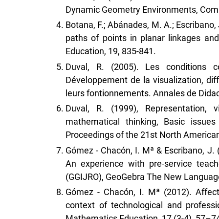
Dynamic Geometry Environments, Compu
Botana, F.; Abánades, M. A.; Escribano,
paths of points in planar linkages an
Education, 19, 835-841.
Duval, R. (2005). Les conditions c
Développement de la visualization, dif
leurs fontionnements. Annales de Didact
Duval, R. (1999), Representation, v
mathematical thinking, Basic issues
Proceedings of the 21st North American
Gómez - Chacón, I. Mª & Escribano, J.
An experience with pre-service teac
(GGIJRO), GeoGebra The New Language F
Gómez - Chacón, I. Mª (2012). Affecti
context of technological and profess
Mathematics Education, 17 (3-4), 57–7