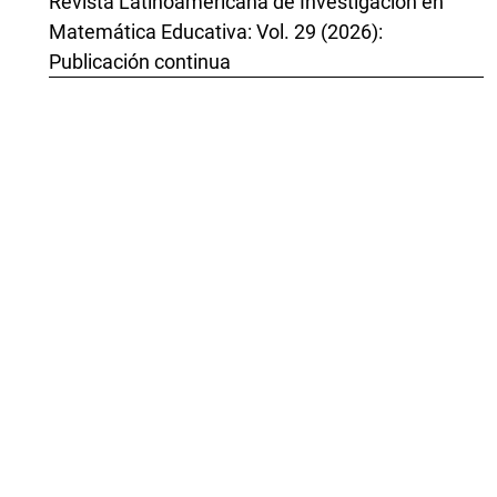
Revista Latinoamericana de Investigación en
Matemática Educativa: Vol. 29 (2026):
Publicación continua
Monika Dockendorff, Florencia Gómez Zaccarelli,
Trayectorias de aprendizaje de Formadores de
Profesores de Matemática para integrar la
tecnología digital en la Formación Inicial Docente
en Chile
,
Revista Latinoamericana de Investigación en
Matemática Educativa: Vol. 29 (2026):
Publicación continua
Greiton Toledo de Azevedo,
Inteligência Artificial e aprendizagem
matemática no ensino médio: evidências e
impactos
,