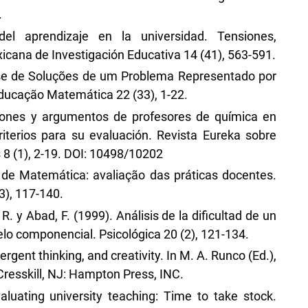
.
el aprendizaje en la universidad. Tensiones,
icana de Investigación Educativa 14 (41), 563-591.
lise de Soluções de um Problema Representado por
ducação Matemática 22 (33), 1-22.
aciones y argumentos de profesores de química en
criterios para su evaluación. Revista Eureka sobre
 8 (1), 2-19. DOI: 10498/10202
 de Matemática: avaliação das práticas docentes.
), 117-140.
 R. y Abad, F. (1999). Análisis de la dificultad de un
o componencial. Psicológica 20 (2), 121-134.
rgent thinking, and creativity. In M. A. Runco (Ed.),
 Cresskill, NJ: Hampton Press, INC.
luating university teaching: Time to take stock.