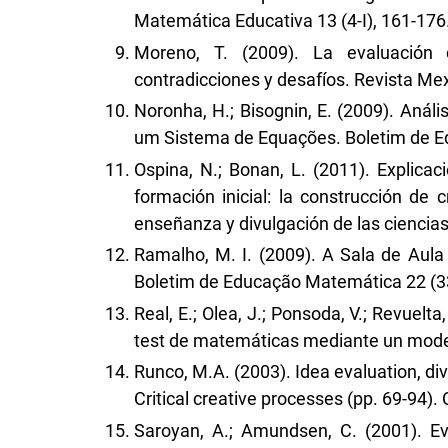
Matemática Educativa 13 (4-I), 161-176
Moreno, T. (2009). La evaluación d
contradicciones y desafíos. Revista Mex
Noronha, H.; Bisognin, E. (2009). Aná
um Sistema de Equações. Boletim de E
Ospina, N.; Bonan, L. (2011). Explic
formación inicial: la construcción de 
enseñanza y divulgación de las ciencias
Ramalho, M. I. (2009). A Sala de Aula
Boletim de Educação Matemática 22 (33
Real, E.; Olea, J.; Ponsoda, V.; Revuelta,
test de matemáticas mediante un model
Runco, M.A. (2003). Idea evaluation, dive
Critical creative processes (pp. 69-94).
Saroyan, A.; Amundsen, C. (2001). Eva