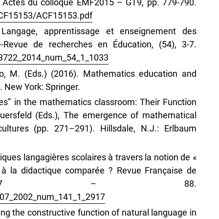
– Actes du colloque EMF2015 – GT9, pp. 779-790.
/ACF15153/ACF15153.pdf
. Langage, apprentissage et enseignement des
e-Revue de recherches en Éducation, (54), 3-7.
4-3722_2014_num_54_1_1033
ncio, M. (Eds.) (2016). Mathematics education and
. New York: Springer.
es” in the mathematics classroom: Their Function
auersfeld (Eds.), The emergence of mathematical
ultures (pp. 271–291). Hillsdale, N.J.: Erlbaum
tiques langagières scolaires à travers la notion de «
 à la didactique comparée ? Revue Française de
141, 77 – 88.
7807_2002_num_141_1_2917
ing the constructive function of natural language in