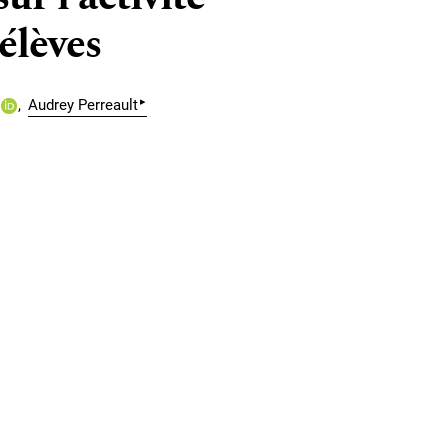
élèves
▸
Audrey Perreault