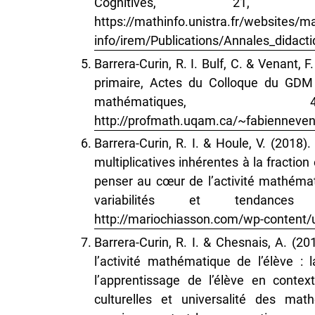
Cognitives
https://mathinfo.unistra.fr/websites/m
info/irem/Publications/Annales_didact
Barrera-Curin, R. I. Bulf, C. & Venant, F
primaire, Actes du Colloque du GDM 
mathématiq
http://profmath.uqam.ca/~fabienneve
Barrera-Curin, R. I. & Houle, V. (2018
multiplicatives inhérentes à la fraction
penser au cœur de l’activité mathém
variabilités et tenda
http://mariochiasson.com/wp-content/
Barrera-Curin, R. I. & Chesnais, A. (201
l’activité mathématique de l’élève : 
l’apprentissage de l’élève en context
culturelles et universalité des mat