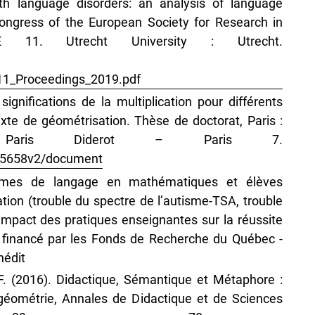
ith language disorders: an analysis of language
Congress of the European Society for Research in
E 11. Utrecht University : Utrecht.
1_Proceedings_2019.pdf
significations de la multiplication pour différents
e de géométrisation. Thèse de doctorat, Paris :
é Paris Diderot – Paris 7.
0765658v2/document
Formes de langage en mathématiques et élèves
ion (trouble du spectre de l’autisme-TSA, trouble
: impact des pratiques enseignantes sur la réussite
s financé par les Fonds de Recherche du Québec -
nédit
, F. (2016). Didactique, Sémantique et Métaphore :
géométrie, Annales de Didactique et de Sciences