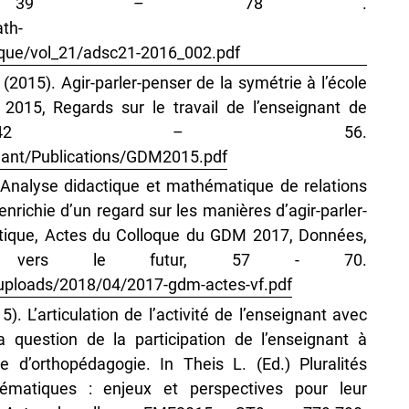
, 21, 39 – 78 .
ath-
ique/vol_21/adsc21-2016_002.pdf
. (2015). Agir-parler-penser de la symétrie à l’école
2015, Regards sur le travail de l’enseignant de
ues, 42 – 56.
nant/Publications/GDM2015.pdf
). Analyse didactique et mathématique de relations
 enrichie d’un regard sur les manières d’agir-parler-
atique, Actes du Colloque du GDM 2017, Données,
nces vers le futur, 57 - 70.
uploads/2018/04/2017-gdm-actes-vf.pdf
5). L’articulation de l’activité de l’enseignant avec
la question de la participation de l’enseignant à
e d’orthopédagogie. In Theis L. (Ed.) Pluralités
hématiques : enjeux et perspectives pour leur