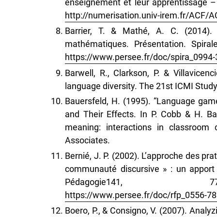
enseignement et leur apprentissage 
http://numerisation.univ-irem.fr/ACF
Barrier, T. & Mathé, A. C. (2014)
mathématiques. Présentation. Spiral
https://www.persee.fr/doc/spira_099
Barwell, R., Clarkson, P. & Villavice
language diversity. The 21st ICMI Study
Bauersfeld, H. (1995). “Language gam
and Their Effects. In P. Cobb & H. B
meaning: interactions in classroom c
Associates.
Bernié, J. P. (2002). L’approche des pra
communauté discursive » : un apport
Pédagogie
https://www.persee.fr/doc/rfp_0556-
Boero, P., & Consigno, V. (2007). Analyz