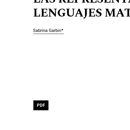
LENGUAJES MA
▸
Sabrina Garbin
PDF