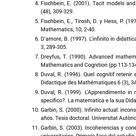
Fischbein, E. (2001). Tacit models and 
(48), 309-329.
Fischbein, E., Tirosh, D. y Hess, P. (197
Mathematics, 10, 2-40.
D’amore, B. (1997). L’infinito in didat
3, 289-305.
Dreyfus, T. (1990). Advanced mathemati
Mathematics and Cognition (pp 113-134
Duval, R. (1996). Quel cognitif reten
Didactique des Mathématiques 6 (3), 3
Duval, R. (1999). L’Apprendimento in
specifico?. La matematica e la sua Didat
Garbin, S. (2000). Infinito actual: inc
años. Tesis doctoral. Universitat Autò
Garbin, S. (2003). Incoherencias y cone
universitarios. Primera fase del estudio