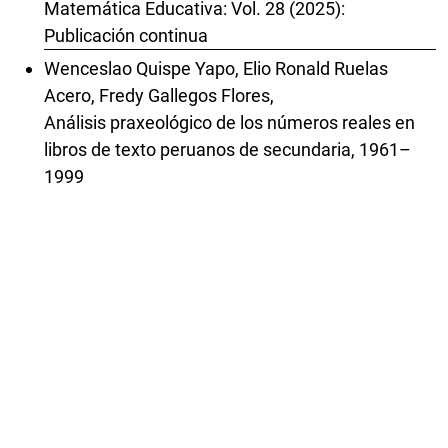
Matemática Educativa: Vol. 28 (2025):
Publicación continua
Wenceslao Quispe Yapo, Elio Ronald Ruelas
Acero, Fredy Gallegos Flores,
Análisis praxeológico de los números reales en
libros de texto peruanos de secundaria, 1961–
1999
,
Revista Latinoamericana de Investigación en
Matemática Educativa: Vol. 29 (2026):
Publicación continua
Claudio Gaete-Peralta, Jaime Huincahue,
Acumulación de grados-hora y categoría de
modelación. Una resignificación de la integral
definida con profesores de matemáticas
,