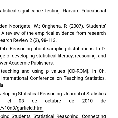
tistical significance testing. Harvard Educational
 den Noortgate, W.; Onghena, P. (2007). Students'
: A review of the empirical evidence from research
search Review 2 (2), 98-113.
2004). Reasoning about sampling distributions. In D.
ge of developing statistical literacy, reasoning, and
luwer Academic Publishers.
 teaching and using p values [CD-ROM]. In Ch.
 International Conference on Teaching Statistics.
ia.
veloping Statistical Reasoning. Journal of Statistics
rado el 08 de octubre de 2010 de
/v10n3/garfield.html
loping Students 'Statistical Reasoning. Connecting