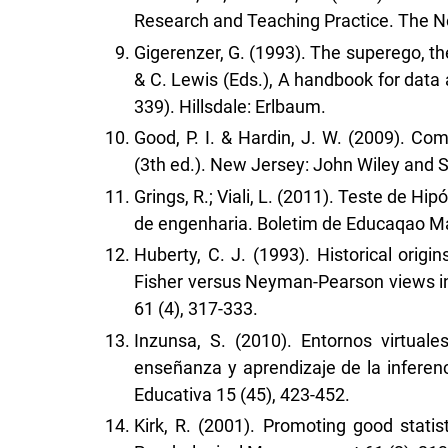
Research and Teaching Practice. The Ne
Gigerenzer, G. (1993). The superego, the
& C. Lewis (Eds.), A handbook for data a
339). Hillsdale: Erlbaum.
Good, P. I. & Hardin, J. W. (2009). Co
(3th ed.). New Jersey: John Wiley and S
Grings, R.; Viali, L. (2011). Teste de H
de engenharia. Boletim de Educaqao Ma
Huberty, C. J. (1993). Historical origin
Fisher versus Neyman-Pearson views in
61 (4), 317-333.
Inzunsa, S. (2010). Entornos virtuale
enseñanza y aprendizaje de la inferenc
Educativa 15 (45), 423-452.
Kirk, R. (2001). Promoting good statis