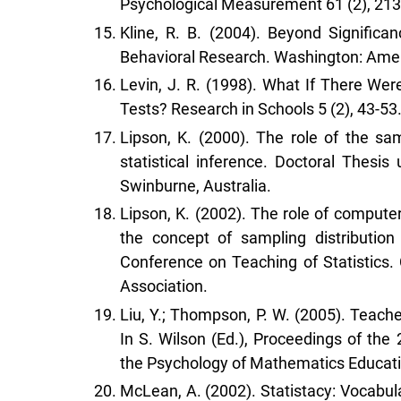
Psychological Measurement 61 (2), 213
Kline, R. B. (2004). Beyond Signific
Behavioral Research. Washington: Amer
Levin, J. R. (1998). What If There Wer
Tests? Research in Schools 5 (2), 43-53
Lipson, K. (2000). The role of the sam
statistical inference. Doctoral Thesis
Swinburne, Australia.
Lipson, K. (2002). The role of compute
the concept of sampling distribution
Conference on Teaching of Statistics. 
Association.
Liu, Y.; Thompson, P. W. (2005). Teach
In S. Wilson (Ed.), Proceedings of the
the Psychology of Mathematics Education
McLean, A. (2002). Statistacy: Vocabula