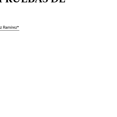
▸
z Ramírez