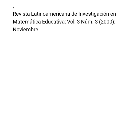
,
Revista Latinoamericana de Investigación en
Matemática Educativa: Vol. 3 Núm. 3 (2000):
Noviembre
Annette Braconne,
QUEL ESPACE DE TRAVAIL GÉOMÉTRIQUE POUR
LES ÉLÈVES AU QUÉBEC ET POUR LES FUTURS
ENSEIGNANTS ?
,
Revista Latinoamericana de Investigación en
Matemática Educativa: Vol. 17 Núm. 4(I) (2014):
Diciembre
Eddie Aparicio, Ricardo Cantoral Uriza,
ASPECTOS DISCURSIVOS Y GESTUALES
ASOCIADOS A LA NOCIÓN DE CONTINUIDAD
PUNTUAL