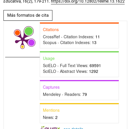
Educativa
,
16
(2), 179-211.
https://doi.org/10.12802/relime.13.1622
Más formatos de cita
Citations
CrossRef - Citation Indexes:
11
Scopus - Citation Indexes:
13
Usage
SciELO - Full Text Views:
69591
SciELO - Abstract Views:
1292
Captures
Mendeley - Readers:
79
Mentions
News:
2