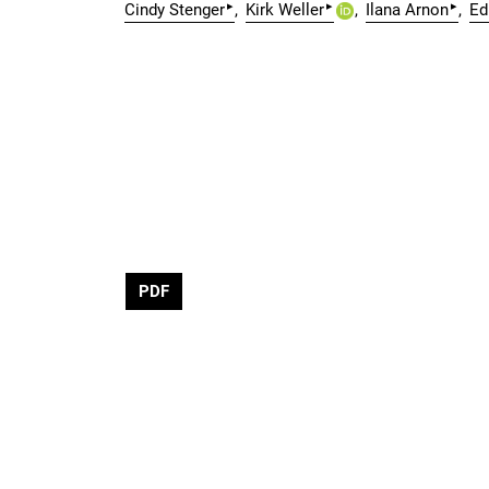
▸
▸
▸
Cindy Stenger
Kirk Weller
Ilana Arnon
Ed
PDF