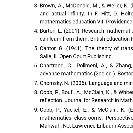
Brown, A., McDonald, M., & Weller, K. (i
and actual infinity. In F. Hitt, D. Ho
mathematics education VII. Providence
Burton, L. (2001). Research mathemati
can learn from them. British Education 
Cantor, G. (1941). The theory of transf
Salle, IL Open Court Publishing.
Chartrand, G., Polimeni, A., & Zhang,
advance mathematics (2nd ed.). Boston
Chomsky, N. (2006). Language and mind
Cobb, P., Boufi, A., McClain, K., & Whit
reflection. Journal for Research in Mat
Cobb, P., Yackel, E., & McClain, K. 
mathematics classrooms: Perspectives
Mahwah, NJ: Lawrence Erlbaum Associ