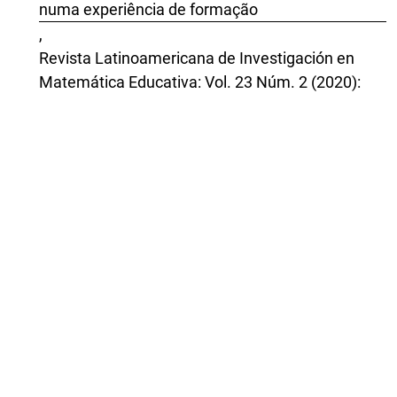
numa experiência de formação
,
Revista Latinoamericana de Investigación en
Matemática Educativa: Vol. 23 Núm. 2 (2020):
Julio
Maria Aparecida Viggiani Bicudo, Maurício Rosa,
EDUCAÇÃO MATEMÁTICA NA REALIDADE DO
CIBERESPAÇO - QUE ASPECTOS ONTOLÓGICOS
E CIENTÍFICOS SE APRESENTAM?
,
Revista Latinoamericana de Investigación en
Matemática Educativa: Vol. 13 Núm. 1 (2010):
Marzo
Raquel Oliveira Pereira, Pedro Palhares, Fernando
Azevedo,
Promoção de competências matemáticas aos 5