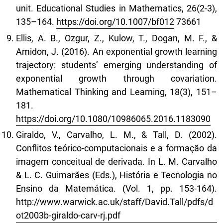
unit. Educational Studies in Mathematics, 26(2-3),
135–164.
https://doi.org/10.1007/bf012
73661
Ellis, A. B., Ozgur, Z., Kulow, T., Dogan, M. F., &
Amidon, J. (2016). An exponential growth learning
trajectory: students’ emerging understanding of
exponential growth through covariation.
Mathematical Thinking and Learning, 18(3), 151–
181.
https://doi.org/10.1080/10986065.2016.1183090
Giraldo, V., Carvalho, L. M., & Tall, D. (2002).
Conflitos teórico-computacionais e a formação da
imagem conceitual de derivada. In L. M. Carvalho
& L. C. Guimarães (Eds.), História e Tecnologia no
Ensino da Matemática. (Vol. 1, pp. 153-164).
http://www.warwick.ac.uk/staff/David.Tall/pdfs/d
ot2003b-giraldo-carv-rj.pdf