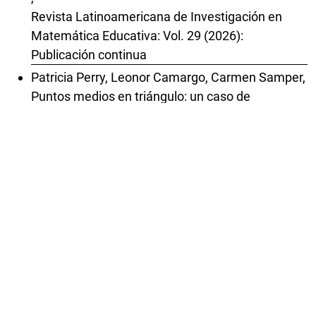
Revista Latinoamericana de Investigación en
Matemática Educativa: Vol. 29 (2026):
Publicación continua
Patricia Perry, Leonor Camargo, Carmen Samper,
Puntos medios en triángulo: un caso de
construcción de significado personal y mediación
semiótica
,
Revista Latinoamericana de Investigación en
Matemática Educativa: Vol. 22 Núm. 3 (2019):
Noviembre
José Iván López-Flores, Carolina Carrillo García,
Epistemología del uso de la gráfica en contextos
paramétricos desde la modelación de
trayectorias
,