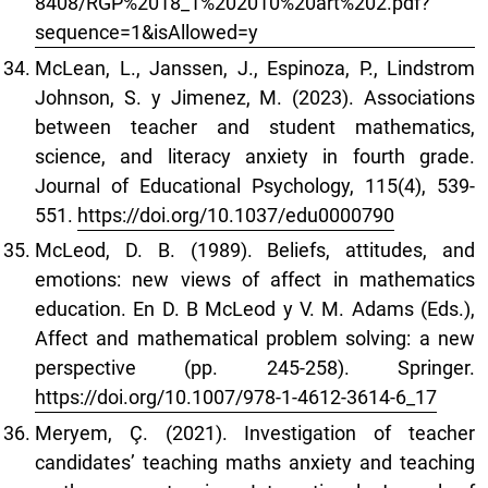
8408/RGP%2018_1%202010%20art%202.pdf?
sequence=1&isAllowed=y
McLean, L., Janssen, J., Espinoza, P., Lindstrom
Johnson, S. y Jimenez, M. (2023). Associations
between teacher and student mathematics,
science, and literacy anxiety in fourth grade.
Journal of Educational Psychology, 115(4), 539-
551.
https://doi.org/10.1037/edu0000790
McLeod, D. B. (1989). Beliefs, attitudes, and
emotions: new views of affect in mathematics
education. En D. B McLeod y V. M. Adams (Eds.),
Affect and mathematical problem solving: a new
perspective (pp. 245-258). Springer.
https://doi.org/10.1007/978-1-4612-3614-6_17
Meryem, Ç. (2021). Investigation of teacher
candidates’ teaching maths anxiety and teaching