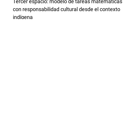
Tercer espacio: modelo de tareas matemáticas
con responsabilidad cultural desde el contexto
indígena
,
Revista Latinoamericana de Investigación en
Matemática Educativa: Vol. 25 Núm. 2 (2022):
Julio
Elizabeth Montoya-Delgadillo, Arturo Mena -
Lorca, Jaime Mena - Lorca,
CIRCULACIONES Y GÉNESIS EN EL ESPACIO DE
TRABAJO MATEMÁTICO
,
Revista Latinoamericana de Investigación en
Matemática Educativa: Vol. 17 Núm. 4(I) (2014):
Diciembre
Francisco Cordero Osorio,