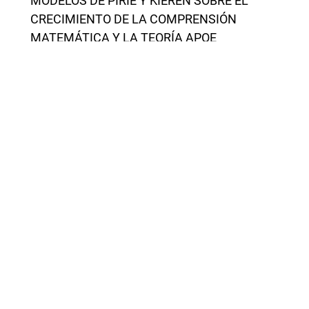
MODELOS DE PIRIE Y KIEREN SOBRE EL
CRECIMIENTO DE LA COMPRENSIÓN
MATEMÁTICA Y LA TEORÍA APOE
,
Revista Latinoamericana de Investigación en
Matemática Educativa: Vol. 6 Núm. 3 (2003):
Noviembre
Anterior
11-20 de 409
Siguiente
También puede
Iniciar una búsqueda de similitud avanzada
para este
artículo.
Artículos más leídos del mismo autor/a