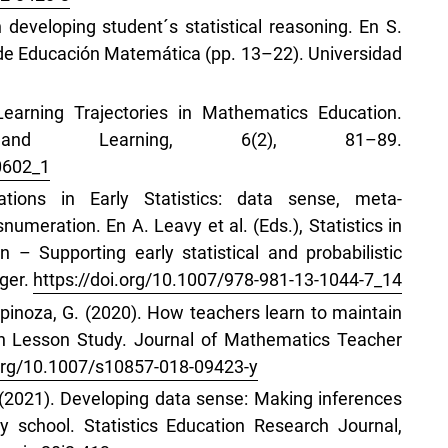
 developing student´s statistical reasoning. En S.
 de Educación Matemática (pp. 13–22). Universidad
Learning Trajectories in Mathematics Education.
 and Learning, 6(2), 81–89.
0602_1
ations in Early Statistics: data sense, meta-
meration. En A. Leavy et al. (Eds.), Statistics in
 – Supporting early statistical and probabilistic
nger.
https://doi.org/10.1007/978-981-13-1044-7_14
 Espinoza, G. (2020). How teachers learn to maintain
gh Lesson Study. Journal of Mathematics Teacher
.org/10.1007/s10857-018-09423-y
O. (2021). Developing data sense: Making inferences
ry school. Statistics Education Research Journal,