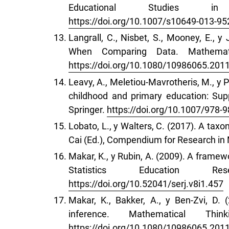
Educational Studies in
https://doi.org/10.1007/s10649-013-95
Langrall, C., Nisbet, S., Mooney, E., 
When Comparing Data. Mathemati
https://doi.org/10.1080/10986065.201
Leavy, A., Meletiou-Mavrotheris, M., y P
childhood and primary education: Suppor
Springer.
https://doi.org/10.1007/978-
Lobato, L., y Walters, C. (2017). A tax
Cai (Ed.), Compendium for Research i
Makar, K., y Rubin, A. (2009). A framewo
Statistics Education R
https://doi.org/10.52041/serj.v8i1.457
Makar, K., Bakker, A., y Ben-Zvi, D. 
inference. Mathematical Thi
https://doi.org/10.1080/10986065.201