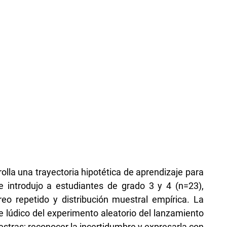
lla una trayectoria hipotética de aprendizaje para
 se introdujo a estudiantes de grado 3 y 4 (n=23),
reo repetido y distribución muestral empírica. La
e lúdico del experimento aleatorio del lanzamiento
tras; reconocer la incertidumbre y expresarla con