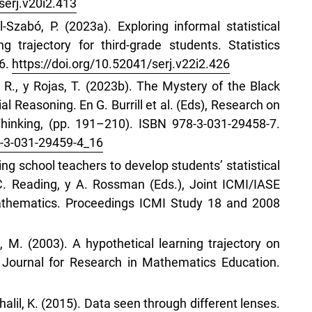
serj.v20i2.413
-Szabó, P. (2023a). Exploring informal statistical
ng trajectory for third-grade students. Statistics
16.
https://doi.org/10.52041/serj.v22i2.426
, R., y Rojas, T. (2023b). The Mystery of the Black
al Reasoning. En G. Burrill et al. (Eds), Research on
Thinking, (pp. 191–210). ISBN 978-3-031-29458-7.
8-3-031-29459-4_16
ring school teachers to develop students’ statistical
 C. Reading, y A. Rossman (Eds.), Joint ICMI/IASE
 mathematics. Proceedings ICMI Study 18 and 2008
, M. (2003). A hypothetical learning trajectory on
 Journal for Research in Mathematics Education.
 Khalil, K. (2015). Data seen through different lenses.