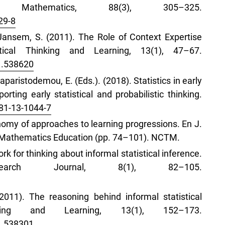
 Mathematics, 88(3), 305–325.
29-8
y Jansem, S. (2011). The Role of Context Expertise
cal Thinking and Learning, 13(1), 47–67.
1.538620
aparistodemou, E. (Eds.). (2018). Statistics in early
ting early statistical and probabilistic thinking.
981-13-1044-7
onomy of approaches to learning progressions. En J.
n Mathematics Education (pp. 74–101). NCTM.
rk for thinking about informal statistical inference.
esearch Journal, 8(1), 82–105.
(2011). The reasoning behind informal statistical
nking and Learning, 13(1), 152–173.
1.538301