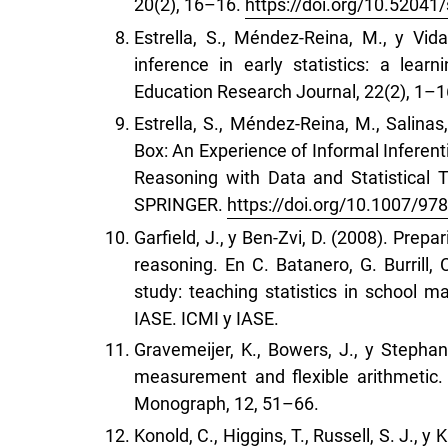
20(2), 16–16.
https://doi.org/10.52041/
Estrella, S., Méndez-Reina, M., y Vidal
inference in early statistics: a learni
Education Research Journal, 22(2), 1–
Estrella, S., Méndez-Reina, M., Salinas
Box: An Experience of Informal Inferenti
Reasoning with Data and Statistical 
SPRINGER.
https://doi.org/10.1007/97
Garfield, J., y Ben-Zvi, D. (2008). Prepa
reasoning. En C. Batanero, G. Burrill,
study: teaching statistics in school
IASE. ICMI y IASE.
Gravemeijer, K., Bowers, J., y Stephan
measurement and flexible arithmetic.
Monograph, 12, 51–66.
Konold, C., Higgins, T., Russell, S. J., y