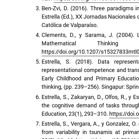
Ben-Zvi, D. (2016). Three paradigms in
Estrella (Ed.), XX Jornadas Nacionales
Católica de Valparaíso.
Clements, D., y Sarama, J. (2004). 
Mathematical Thinking
https://doi.org/10.1207/s15327833mtl
Estrella, S. (2018). Data represent
representational competence and transnu
Early Childhood and Primary Education
thinking, (pp. 239–256). Singapur: Spri
Estrella, S., Zakaryan, D., Olfos, R., y
the cognitive demand of tasks throu
Education, 23(1), 293–310.
https://doi
Estrella, S., Vergara, A., y Gonzalez, 
from variability in tsunamis at prima