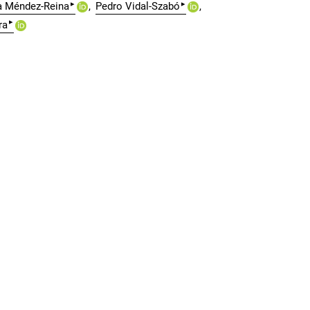
▸
▸
a Méndez-Reina
Pedro Vidal-Szabó
▸
ra