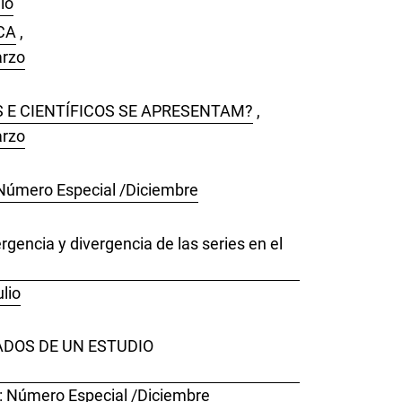
io
CA
,
arzo
 E CIENTÍFICOS SE APRESENTAM?
,
arzo
 Número Especial /Diciembre
gencia y divergencia de las series en el
lio
ADOS DE UN ESTUDIO
): Número Especial /Diciembre